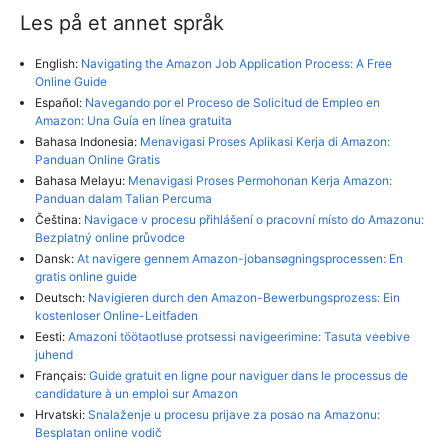
Les på et annet språk
English:
Navigating the Amazon Job Application Process: A Free
Online Guide
Español:
Navegando por el Proceso de Solicitud de Empleo en
Amazon: Una Guía en línea gratuita
Bahasa Indonesia:
Menavigasi Proses Aplikasi Kerja di Amazon:
Panduan Online Gratis
Bahasa Melayu:
Menavigasi Proses Permohonan Kerja Amazon:
Panduan dalam Talian Percuma
Čeština:
Navigace v procesu přihlášení o pracovní místo do Amazonu:
Bezplatný online průvodce
Dansk:
At navigere gennem Amazon-jobansøgningsprocessen: En
gratis online guide
Deutsch:
Navigieren durch den Amazon-Bewerbungsprozess: Ein
kostenloser Online-Leitfaden
Eesti:
Amazoni töötaotluse protsessi navigeerimine: Tasuta veebive
juhend
Français:
Guide gratuit en ligne pour naviguer dans le processus de
candidature à un emploi sur Amazon
Hrvatski:
Snalaženje u procesu prijave za posao na Amazonu:
Besplatan online vodič