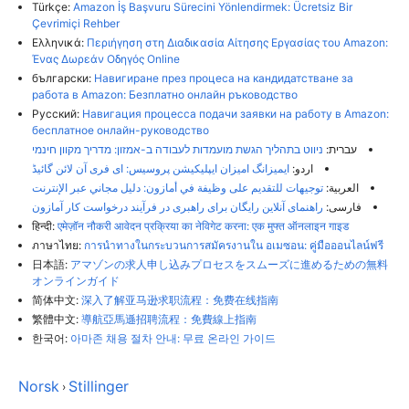
Türkçe:
Amazon İş Başvuru Sürecini Yönlendirmek: Ücretsiz Bir
Çevrimiçi Rehber
Ελληνικά:
Περιήγηση στη Διαδικασία Αίτησης Εργασίας του Amazon:
Ένας Δωρεάν Οδηγός Online
български:
Навигиране през процеса на кандидатстване за
работа в Amazon: Безплатно онлайн ръководство
Русский:
Навигация процесса подачи заявки на работу в Amazon:
бесплатное онлайн-руководство
ניווט בתהליך הגשת מועמדות לעבודה ב-אמזון: מדריך מקוון חינמי
עברית:
ایمیزانگ امیزان ایپلیکیشن پروسیس: ای فری آن لائن گائیڈ
اردو:
توجيهات للتقديم على وظيفة في أمازون: دليل مجاني عبر الإنترنت
العربية:
راهنمای آنلاین رایگان برای راهبری در فرآیند درخواست کار آمازون
فارسی:
हिन्दी:
एमेज़ॉन नौकरी आवेदन प्रक्रिया का नेविगेट करना: एक मुफ्त ऑनलाइन गाइड
ภาษาไทย:
การนำทางในกระบวนการสมัครงานใน อเมซอน: คู่มือออนไลน์ฟรี
日本語:
アマゾンの求人申し込みプロセスをスムーズに進めるための無料
オンラインガイド
简体中文:
深入了解亚马逊求职流程：免费在线指南
繁體中文:
導航亞馬遜招聘流程：免費線上指南
한국어:
아마존 채용 절차 안내: 무료 온라인 가이드
Norsk
Stillinger
›