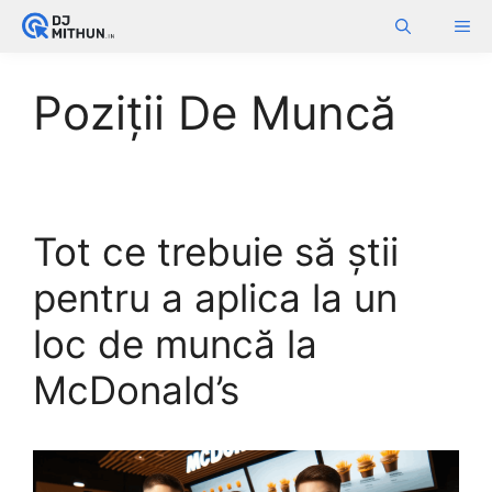
Skip
ME
to
content
Poziții De Muncă
Tot ce trebuie să știi
pentru a aplica la un
loc de muncă la
McDonald’s