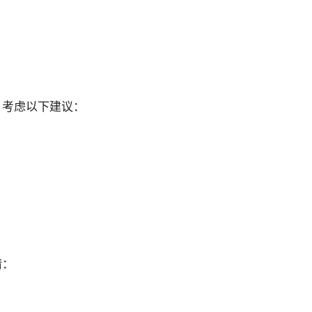
。考虑以下建议：
请：
。