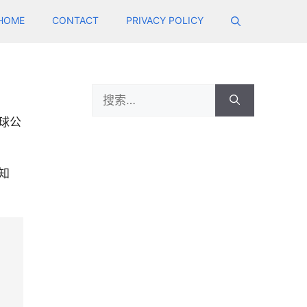
HOME
CONTACT
PRIVACY POLICY
Search
for:
球公
知