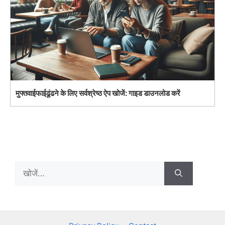
मुफ्तवाईफाईढूंढने के लिए सर्वश्रेष्ठ ऐप खोजें: गाइड डाउनलोड करें
Search
for: