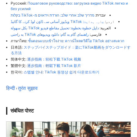
Русский:
Пошаговое руководство: загрузка видео TikTok легко и
без усилий
עברית:
מדריך שלב אחרי שלב: הורדת וידאוים מ-TikTok בקלות
اردو:
چارہ ہدایت: TikTok ویڈیوز آسانی سے ڈاؤن لوڈ کرنے کا گائیڈ
العربية:
دليل خطوة بخطوة: تحميل مقاطع فيديو TikTok بكل سهولة
فارسی:
راهنمای گام به گام: دانلود ویدیوهای TikTok به راحتی
ภาษาไทย:
ขั้นตอนแบบเข้าใจง่าย: ดาวน์โหลดวิดีโอ TikTok อย่างสะดวก
日本語:
ステップバイステップガイド：楽にTikTok動画をダウンロードす
る方法
简体中文:
逐步指南：轻松下载 TikTok 视频
繁體中文:
逐步指南：輕鬆下載 TikTok 影片
한국어:
스텝별 안내: TikTok 동영상 쉽게 다운로드하기
हिन्दी
तुरंत सुझाव
›
संबंधित पोस्ट