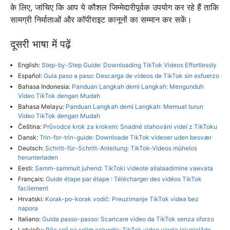
के लिए, जांचिए कि आप ये कौशल जिम्मेदारीपूर्वक उपयोग कर रहे हैं ताकि
सामग्री निर्माताओं और कॉपीराइट कानूनों का सम्मान कर सकें।
दूसरी भाषा में पढ़ें
English:
Step-by-Step Guide: Downloading TikTok Videos Effortlessly
Español:
Guía paso a paso: Descarga de videos de TikTok sin esfuerzo
Bahasa Indonesia:
Panduan Langkah demi Langkah: Mengunduh
Video TikTok dengan Mudah
Bahasa Melayu:
Panduan Langkah demi Langkah: Memuat turun
Video TikTok dengan Mudah
Čeština:
Průvodce krok za krokem: Snadné stahování videí z TikToku
Dansk:
Trin-for-trin-guide: Downloade TikTok videoer uden besvær
Deutsch:
Schritt-für-Schritt-Anleitung: TikTok-Videos mühelos
herunterladen
Eesti:
Samm-sammult juhend: TikToki videote allalaadimine vaevata
Français:
Guide étape par étape : Télécharger des vidéos TikTok
facilement
Hrvatski:
Korak-po-korak vodič: Preuzimanje TikTok videa bez
napora
Italiano:
Guida passo-passo: Scaricare video da TikTok senza sforzo
Latviešu:
Pēc soli pa solim ceļvedis: TikTok video viegla lejupielāde