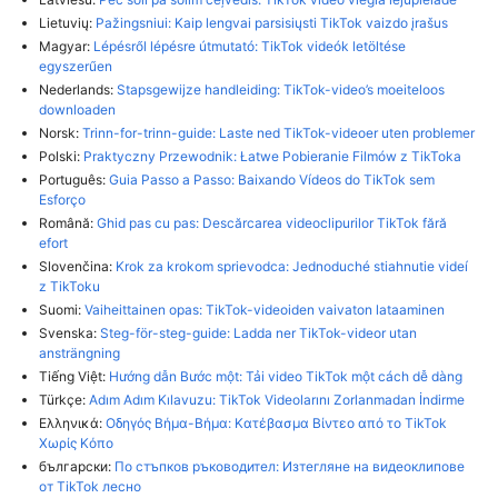
Lietuvių:
Pažingsniui: Kaip lengvai parsisiųsti TikTok vaizdo įrašus
Magyar:
Lépésről lépésre útmutató: TikTok videók letöltése
egyszerűen
Nederlands:
Stapsgewijze handleiding: TikTok-video’s moeiteloos
downloaden
Norsk:
Trinn-for-trinn-guide: Laste ned TikTok-videoer uten problemer
Polski:
Praktyczny Przewodnik: Łatwe Pobieranie Filmów z TikToka
Português:
Guia Passo a Passo: Baixando Vídeos do TikTok sem
Esforço
Română:
Ghid pas cu pas: Descărcarea videoclipurilor TikTok fără
efort
Slovenčina:
Krok za krokom sprievodca: Jednoduché stiahnutie videí
z TikToku
Suomi:
Vaiheittainen opas: TikTok-videoiden vaivaton lataaminen
Svenska:
Steg-för-steg-guide: Ladda ner TikTok-videor utan
ansträngning
Tiếng Việt:
Hướng dẫn Bước một: Tải video TikTok một cách dễ dàng
Türkçe:
Adım Adım Kılavuzu: TikTok Videolarını Zorlanmadan İndirme
Ελληνικά:
Οδηγός Βήμα-Βήμα: Κατέβασμα Βίντεο από το TikTok
Χωρίς Κόπο
български:
По стъпков ръководител: Изтегляне на видеоклипове
от TikTok лесно