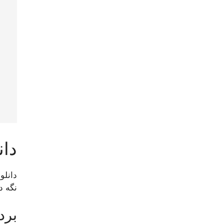
دان
نگه د
برد