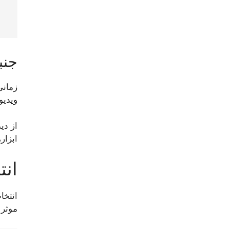
جنب
زمانی
ویدیو
از دی
ابزار
انت
انتخا
موثر 