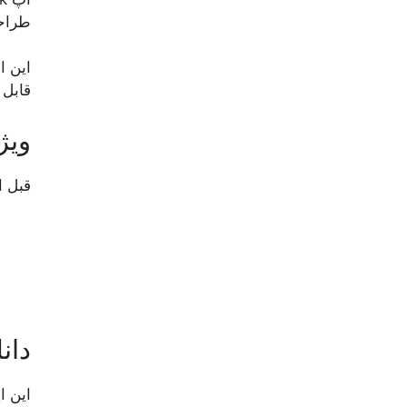
طراحی
این ا
قابل 
ویژ
قبل ا
دان
این ا