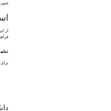
صورت 
استفاده 
از ای
فراهم
نصب
برای 
دانل