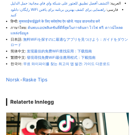
العربية:
اكتشف أفضل تطبيق للعثور على شبكة واي فاي مجانية: حمل الدليل
فارسی:
راهنمایی برای کشف بهترین برنامه برای یافتن WiFi رایگان: دانلود
کنید
हिन्दी:
मुफ्तवाईफाईढूंढने के लिए सर्वश्रेष्ठ ऐप खोजें: गाइड डाउनलोड करें
ภาษาไทย:
ค้นพบแอปพลิเคชันที่ดีที่สุดในการค้นหา ไวไฟ ฟรี: ดาวน์โหลด
แหล่งข้อมูล
日本語:
無料WiFiを探すのに最適なアプリを見つけよう：ガイドをダウン
ロード
简体中文:
发现最佳的免费WiFi查找应用：下载指南
繁體中文:
發現尋找免費WiFi最佳應用程式：下載指南
한국어:
무료 와이파이를 찾는 최고의 앱 발견: 가이드 다운로드
Norsk
Raske Tips
›
Relaterte Innlegg