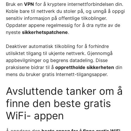
Bruk en
VPN
for å kryptere internettforbindelsen din.
Koble bare til nettverk du stoler på, og unngå å oppgi
sensitiv informasjon på offentlige tilkoblinger.
Oppdater appene regelmessig for å dra nytte av de
nyeste
sikkerhetspatchene
.
Deaktiver automatisk tilkobling for å forhindre
utilsiktet tilgang til ukjente nettverk. Gjennomgå
appbevilgninger og begrens datadeling. Disse
praksisene bidrar til å
opprettholde sikkerheten
din
mens du bruker gratis Internett-tilgangsapper.
Avsluttende tanker om å
finne den beste gratis
WiFi- appen
Å oppdage den
beste appen for å finne gratis WiFi