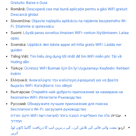
Gratuito: Baixe o Guia
Română:
Descoperă cea mai bună aplicație pentru a găsi WiFi gratuit:
Descarcă ghidul
Slovenčina:
Objavte najlepšiu aplikáciu na nájdenie bezplatného Wi-
Fi: Stiahnite si sprievodcu
Suomi:
Löydä paras sovellus ilmaisen WiFi-verkon löytämiseen: Lataa
opas
Svenska:
Upptäck den bästa appar att hitta gratis WiFi: Ladda ner
guiden
Tiếng Việt:
Tìm hiểu ứng dụng tốt nhất để tìm WiFi miễn phí: Tải về
Hướng dẫn
Türkçe:
Ücretsiz WiFi Bulmak İçin En İyi Uygulamayı Keşfedin: Rehberi
İndirin
Ελληνικά:
Ανακαλύψτε την καλύτερη εφαρμογή για να βρείτε
δωρεάν WiFi: Κατεβάστε τον οδηγό
български:
Открийте най-доброто приложение за намиране на
безплатен WiFi: Изтеглете Ръководство
Русский:
Обнаружите лучшее приложение для поиска
бесплатного Wi-Fi: загрузите руководство
עברית:
גלה את האפליקציה הטובה ביותר למציאת רשת WiFi חינם: הורדת
המדריך
اردو:
مفت وائی فائی کی تلاش کرنے کی بہترین ایپ کا دریافت: گائیڈ ڈاؤن لوڈ
کریں