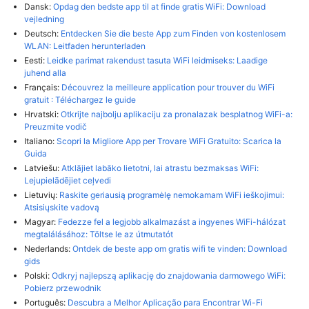
Dansk:
Opdag den bedste app til at finde gratis WiFi: Download
vejledning
Deutsch:
Entdecken Sie die beste App zum Finden von kostenlosem
WLAN: Leitfaden herunterladen
Eesti:
Leidke parimat rakendust tasuta WiFi leidmiseks: Laadige
juhend alla
Français:
Découvrez la meilleure application pour trouver du WiFi
gratuit : Téléchargez le guide
Hrvatski:
Otkrijte najbolju aplikaciju za pronalazak besplatnog WiFi-a:
Preuzmite vodič
Italiano:
Scopri la Migliore App per Trovare WiFi Gratuito: Scarica la
Guida
Latviešu:
Atklājiet labāko lietotni, lai atrastu bezmaksas WiFi:
Lejupielādējiet ceļvedi
Lietuvių:
Raskite geriausią programėlę nemokamam WiFi ieškojimui:
Atsisiųskite vadovą
Magyar:
Fedezze fel a legjobb alkalmazást a ingyenes WiFi-hálózat
megtalálásához: Töltse le az útmutatót
Nederlands:
Ontdek de beste app om gratis wifi te vinden: Download
gids
Polski:
Odkryj najlepszą aplikację do znajdowania darmowego WiFi:
Pobierz przewodnik
Português:
Descubra a Melhor Aplicação para Encontrar Wi-Fi