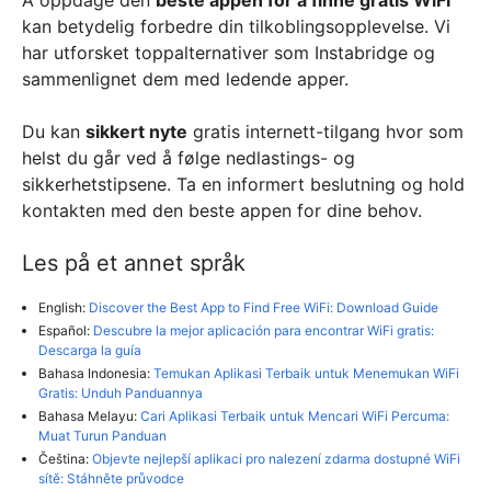
kan betydelig forbedre din tilkoblingsopplevelse. Vi
har utforsket toppalternativer som Instabridge og
sammenlignet dem med ledende apper.
Du kan
sikkert nyte
gratis internett-tilgang hvor som
helst du går ved å følge nedlastings- og
sikkerhetstipsene. Ta en informert beslutning og hold
kontakten med den beste appen for dine behov.
Les på et annet språk
English:
Discover the Best App to Find Free WiFi: Download Guide
Español:
Descubre la mejor aplicación para encontrar WiFi gratis:
Descarga la guía
Bahasa Indonesia:
Temukan Aplikasi Terbaik untuk Menemukan WiFi
Gratis: Unduh Panduannya
Bahasa Melayu:
Cari Aplikasi Terbaik untuk Mencari WiFi Percuma:
Muat Turun Panduan
Čeština:
Objevte nejlepší aplikaci pro nalezení zdarma dostupné WiFi
sítě: Stáhněte průvodce