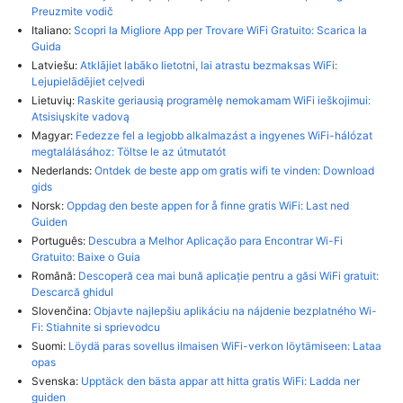
Preuzmite vodič
Italiano:
Scopri la Migliore App per Trovare WiFi Gratuito: Scarica la
Guida
Latviešu:
Atklājiet labāko lietotni, lai atrastu bezmaksas WiFi:
Lejupielādējiet ceļvedi
Lietuvių:
Raskite geriausią programėlę nemokamam WiFi ieškojimui:
Atsisiųskite vadovą
Magyar:
Fedezze fel a legjobb alkalmazást a ingyenes WiFi-hálózat
megtalálásához: Töltse le az útmutatót
Nederlands:
Ontdek de beste app om gratis wifi te vinden: Download
gids
Norsk:
Oppdag den beste appen for å finne gratis WiFi: Last ned
Guiden
Português:
Descubra a Melhor Aplicação para Encontrar Wi-Fi
Gratuito: Baixe o Guia
Română:
Descoperă cea mai bună aplicație pentru a găsi WiFi gratuit:
Descarcă ghidul
Slovenčina:
Objavte najlepšiu aplikáciu na nájdenie bezplatného Wi-
Fi: Stiahnite si sprievodcu
Suomi:
Löydä paras sovellus ilmaisen WiFi-verkon löytämiseen: Lataa
opas
Svenska:
Upptäck den bästa appar att hitta gratis WiFi: Ladda ner
guiden