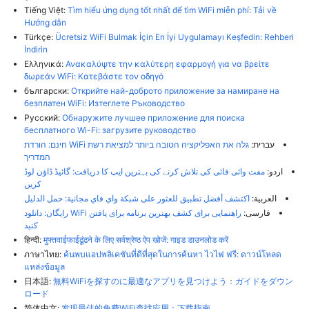
Tiếng Việt:
Tìm hiểu ứng dụng tốt nhất để tìm WiFi miễn phí: Tải về
Hướng dẫn
Türkçe:
Ücretsiz WiFi Bulmak İçin En İyi Uygulamayı Keşfedin: Rehberi
İndirin
Ελληνικά:
Ανακαλύψτε την καλύτερη εφαρμογή για να βρείτε
δωρεάν WiFi: Κατεβάστε τον οδηγό
български:
Открийте най-доброто приложение за намиране на
безплатен WiFi: Изтеглете Ръководство
Русский:
Обнаружите лучшее приложение для поиска
бесплатного Wi-Fi: загрузите руководство
עברית:
גלה את האפליקציה הטובה ביותר למציאת רשת WiFi חינם: הורדת
המדריך
اردو:
مفت وائی فائی کی تلاش کرنے کی بہترین ایپ کا دریافت: گائیڈ ڈاؤن لوڈ
کریں
العربية:
اكتشف أفضل تطبيق للعثور على شبكة واي فاي مجانية: حمل الدليل
فارسی:
راهنمایی برای کشف بهترین برنامه برای یافتن WiFi رایگان: دانلود
کنید
हिन्दी:
मुफ्तवाईफाईढूंढने के लिए सर्वश्रेष्ठ ऐप खोजें: गाइड डाउनलोड करें
ภาษาไทย:
ค้นพบแอปพลิเคชันที่ดีที่สุดในการค้นหา ไวไฟ ฟรี: ดาวน์โหลด
แหล่งข้อมูล
日本語:
無料WiFiを探すのに最適なアプリを見つけよう：ガイドをダウン
ロード
简体中文:
发现最佳的免费WiFi查找应用：下载指南