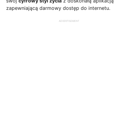
swój
cyfrowy styl życia
z doskonałą aplikacją
zapewniającą darmowy dostęp do internetu.
ADVERTISEMENT