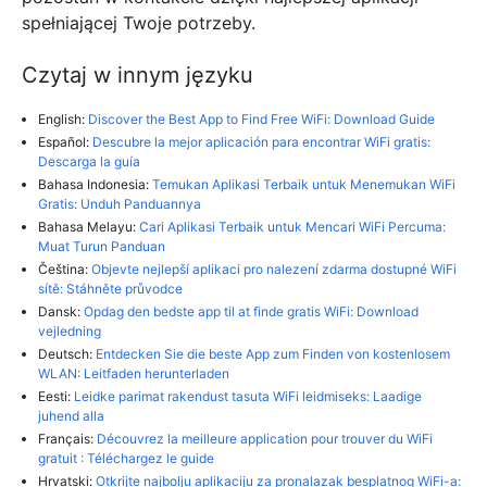
spełniającej Twoje potrzeby.
Czytaj w innym języku
English:
Discover the Best App to Find Free WiFi: Download Guide
Español:
Descubre la mejor aplicación para encontrar WiFi gratis:
Descarga la guía
Bahasa Indonesia:
Temukan Aplikasi Terbaik untuk Menemukan WiFi
Gratis: Unduh Panduannya
Bahasa Melayu:
Cari Aplikasi Terbaik untuk Mencari WiFi Percuma:
Muat Turun Panduan
Čeština:
Objevte nejlepší aplikaci pro nalezení zdarma dostupné WiFi
sítě: Stáhněte průvodce
Dansk:
Opdag den bedste app til at finde gratis WiFi: Download
vejledning
Deutsch:
Entdecken Sie die beste App zum Finden von kostenlosem
WLAN: Leitfaden herunterladen
Eesti:
Leidke parimat rakendust tasuta WiFi leidmiseks: Laadige
juhend alla
Français:
Découvrez la meilleure application pour trouver du WiFi
gratuit : Téléchargez le guide
Hrvatski:
Otkrijte najbolju aplikaciju za pronalazak besplatnog WiFi-a: