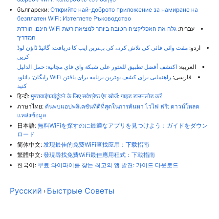
български:
Открийте най-доброто приложение за намиране на
безплатен WiFi: Изтеглете Ръководство
עברית:
גלה את האפליקציה הטובה ביותר למציאת רשת WiFi חינם: הורדת
המדריך
اردو:
مفت وائی فائی کی تلاش کرنے کی بہترین ایپ کا دریافت: گائیڈ ڈاؤن لوڈ
کریں
العربية:
اكتشف أفضل تطبيق للعثور على شبكة واي فاي مجانية: حمل الدليل
فارسی:
راهنمایی برای کشف بهترین برنامه برای یافتن WiFi رایگان: دانلود
کنید
हिन्दी:
मुफ्तवाईफाईढूंढने के लिए सर्वश्रेष्ठ ऐप खोजें: गाइड डाउनलोड करें
ภาษาไทย:
ค้นพบแอปพลิเคชันที่ดีที่สุดในการค้นหา ไวไฟ ฟรี: ดาวน์โหลด
แหล่งข้อมูล
日本語:
無料WiFiを探すのに最適なアプリを見つけよう：ガイドをダウン
ロード
简体中文:
发现最佳的免费WiFi查找应用：下载指南
繁體中文:
發現尋找免費WiFi最佳應用程式：下載指南
한국어:
무료 와이파이를 찾는 최고의 앱 발견: 가이드 다운로드
Русский
Быстрые Советы
›