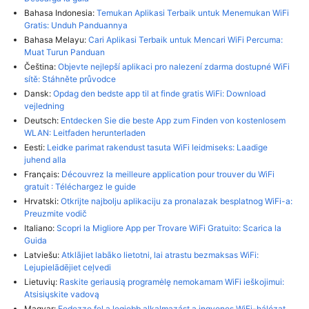
Bahasa Indonesia:
Temukan Aplikasi Terbaik untuk Menemukan WiFi
Gratis: Unduh Panduannya
Bahasa Melayu:
Cari Aplikasi Terbaik untuk Mencari WiFi Percuma:
Muat Turun Panduan
Čeština:
Objevte nejlepší aplikaci pro nalezení zdarma dostupné WiFi
sítě: Stáhněte průvodce
Dansk:
Opdag den bedste app til at finde gratis WiFi: Download
vejledning
Deutsch:
Entdecken Sie die beste App zum Finden von kostenlosem
WLAN: Leitfaden herunterladen
Eesti:
Leidke parimat rakendust tasuta WiFi leidmiseks: Laadige
juhend alla
Français:
Découvrez la meilleure application pour trouver du WiFi
gratuit : Téléchargez le guide
Hrvatski:
Otkrijte najbolju aplikaciju za pronalazak besplatnog WiFi-a:
Preuzmite vodič
Italiano:
Scopri la Migliore App per Trovare WiFi Gratuito: Scarica la
Guida
Latviešu:
Atklājiet labāko lietotni, lai atrastu bezmaksas WiFi:
Lejupielādējiet ceļvedi
Lietuvių:
Raskite geriausią programėlę nemokamam WiFi ieškojimui:
Atsisiųskite vadovą
Magyar:
Fedezze fel a legjobb alkalmazást a ingyenes WiFi-hálózat