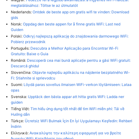
megtalálásához: Töltse le az útmutatót
Nederlands:
Ontdek de beste app om gratis wifi te vinden: Download
gids
Norsk:
Oppdag den beste appen for å finne gratis WiFi: Last ned
Guiden
Polski:
Odkryj najlepszą aplikację do znajdowania darmowego WiFi:
Pobierz przewodnik
Português:
Descubra a Melhor Aplicação para Encontrar Wi-Fi
Gratuito: Baixe o Guia
Română:
Descoperă cea mai bună aplicație pentru a găsi WiFi gratuit:
Descarcă ghidul
Slovenčina:
Objavte najlepšiu aplikáciu na nájdenie bezplatného Wi-
Fi: Stiahnite si sprievodcu
Suomi:
Löydä paras sovellus ilmaisen WiFi-verkon löytämiseen: Lataa
opas
Svenska:
Upptäck den bästa appar att hitta gratis WiFi: Ladda ner
guiden
Tiếng Việt:
Tìm hiểu ứng dụng tốt nhất để tìm WiFi miễn phí: Tải về
Hướng dẫn
Türkçe:
Ücretsiz WiFi Bulmak İçin En İyi Uygulamayı Keşfedin: Rehberi
İndirin
Ελληνικά:
Ανακαλύψτε την καλύτερη εφαρμογή για να βρείτε
δωρεάν WiFi: Κατεβάστε τον οδηγό